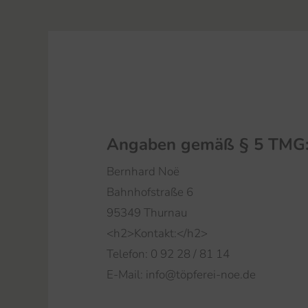
Angaben gemäß § 5 TMG
Bernhard Noë
Bahnhofstraße 6
95349 Thurnau
<h2>Kontakt:</h2>
Telefon: 0 92 28 / 81 14
E-Mail: info@töpferei-noe.de