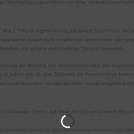
t, an Streitbeilegungsverfahren vor einer Verbraucherschlich
7 Abs.1 TMG für eigene Inhalte auf diesen Seiten nach den 
steanbieter jedoch nicht verpflichtet, übermittelte oder ge
schen, die auf eine rechtswidrige Tätigkeit hinweisen.
Sperrung der Nutzung von Informationen nach den allgemei
 ist jedoch erst ab dem Zeitpunkt der Kenntnis einer konkr
chtsverletzungen werden wir diese Inhalte umgehend ent
n Webseiten Dritter, auf deren Inhalte wir keinen Einfluss
verlinkten Seiten ist stets der jeweilige Anbieter oder Bet